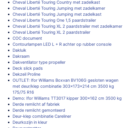
Cheval Liberté Touring Country met zadelkast
Cheval Liberté Touring Jumping met zadelkamer
Cheval Liberté Touring Jumping met zadelkast
Cheval Liberte Touring One 1,5 paardstrailer
Cheval Liberté Touring XL 2 paardstrailer met zadelkamer
Cheval Liberté Touring XL 2 paardstrailer
COC document
Contourlampen LED L + R achter op rubber console
Dakluik
Dakraam
Dakventilator type propeller
Deck slick pads
Dekzeil Proline
OUTLET: Ifor Williams Boxvan BV106G gesloten wagen
met deur/klep combinatie 303x173x214 cm 3500 kg
175/75 R16
Demo: Ifor Williams TT3017 kipper 300×162 cm 3500 kg
Derde remlicht af fabriek
Derde remlicht gemonteerd
Deur-klep combinatie Careliner
Deurkozijn in kleur