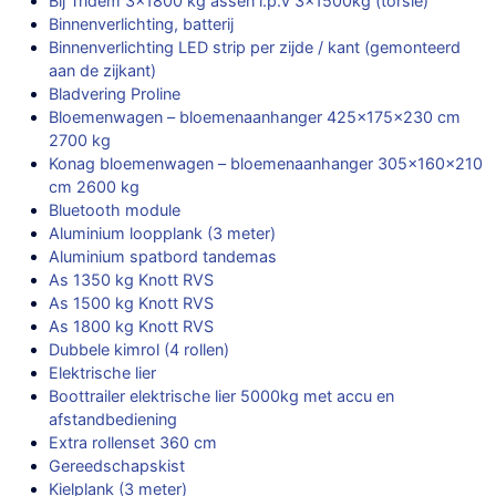
Bij Tridem 3×1800 kg assen i.p.v 3x1500kg (torsie)
Binnenverlichting, batterij
Binnenverlichting LED strip per zijde / kant (gemonteerd
aan de zijkant)
Bladvering Proline
Bloemenwagen – bloemenaanhanger 425x175x230 cm
2700 kg
Konag bloemenwagen – bloemenaanhanger 305x160x210
cm 2600 kg
Bluetooth module
Aluminium loopplank (3 meter)
Aluminium spatbord tandemas
As 1350 kg Knott RVS
As 1500 kg Knott RVS
As 1800 kg Knott RVS
Dubbele kimrol (4 rollen)
Elektrische lier
Boottrailer elektrische lier 5000kg met accu en
afstandbediening
Extra rollenset 360 cm
Gereedschapskist
Kielplank (3 meter)